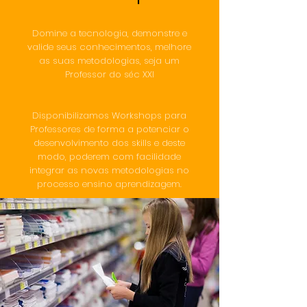
Domine a tecnologia, demonstre e
valide seus conhecimentos, melhore
as suas metodologias, seja um
Professor do séc XXI
Disponibilizamos Workshops para
Professores de forma a potenciar o
desenvolvimento dos skills e deste
modo, poderem com facilidade
integrar as novas metodologias no
processo ensino aprendizagem.