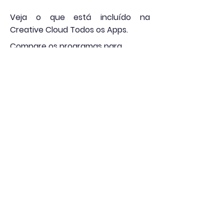
Veja o que está incluído na
Creative Cloud Todos os Apps
.
Compare os programas para
instituições de ensino.
Veja no link abaixo
https://www.adobe.com/pt/creativ
ecloud/plans.html?edu
Licenciamento
Steinberg